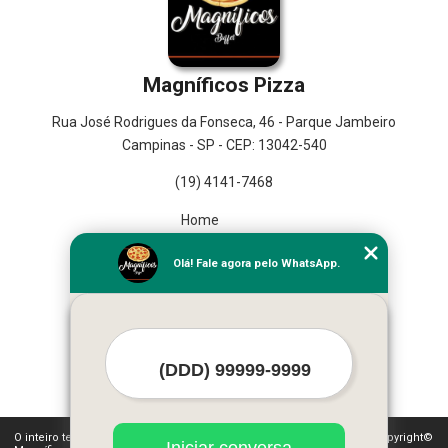
Magníficos Pizza
Rua José Rodrigues da Fonseca, 46 - Parque Jambeiro
Campinas - SP - CEP: 13042-540
(19) 4141-7468
Home
Empresa
Olá! Fale agora pelo WhatsApp.
Missão
Serviços
Contato
Mapa do site
Mais Serviços
O inteiro teor deste site está sujeito à proteção de direitos autorais. Copyright©