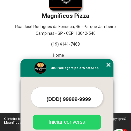
Magníficos Pizza
Rua José Rodrigues da Fonseca, 46 - Parque Jambeiro
Campinas - SP - CEP: 13042-540
(19) 4141-7468
Home
Empresa
Olá! Fale agora pelo WhatsApp.
Missão
Serviços
Contato
Mapa do site
Mais Serviços
O inteiro teor deste site está sujeito à proteção de direitos autorais. Copyright©
Iniciar conversa
Magníficos Pizza (Lei 9610 de 19/02/1998)