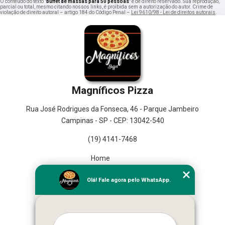
O conteúdo do texto "
buffet de massas para 50 pessoas
" é de direito reservado. Sua reprodução,
parcial ou total, mesmo citando nossos links, é proibida sem a autorização do autor. Crime de
violação de direito autoral – artigo 184 do Código Penal –
Lei 9610/98 - Lei de direitos autorais
.
Magníficos Pizza
Rua José Rodrigues da Fonseca, 46 - Parque Jambeiro
Campinas - SP - CEP: 13042-540
(19) 4141-7468
Home
Empresa
Olá! Fale agora pelo WhatsApp.
Missão
Serviços
Contato
Mapa do site