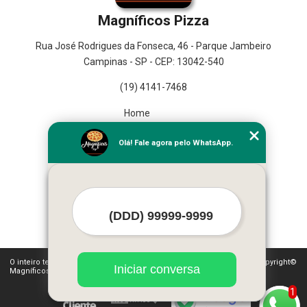
Magníficos Pizza
Rua José Rodrigues da Fonseca, 46 - Parque Jambeiro
Campinas - SP - CEP: 13042-540
(19) 4141-7468
Home
Empresa
Olá! Fale agora pelo WhatsApp.
Missão
Serviços
Contato
Mapa do site
Mais Serviços
O inteiro teor deste site está sujeito à proteção de direitos autorais. Copyright©
Iniciar conversa
Magníficos Pizza (Lei 9610 de 19/02/1998)
1