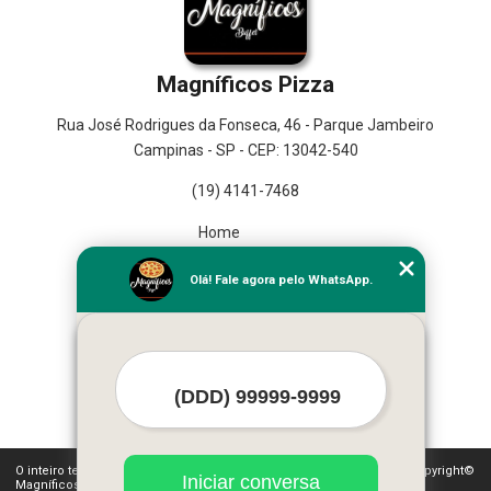
Magníficos Pizza
Rua José Rodrigues da Fonseca, 46 - Parque Jambeiro
Campinas - SP - CEP: 13042-540
(19) 4141-7468
Home
Empresa
Olá! Fale agora pelo WhatsApp.
Missão
Serviços
Contato
Mapa do site
Mais Serviços
O inteiro teor deste site está sujeito à proteção de direitos autorais. Copyright©
Iniciar conversa
Magníficos Pizza (Lei 9610 de 19/02/1998)