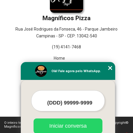
Magníficos Pizza
Rua José Rodrigues da Fonseca, 46 - Parque Jambeiro
Campinas - SP - CEP: 13042-540
(19) 4141-7468
Home
Empresa
Olá! Fale agora pelo WhatsApp.
Missão
Serviços
Contato
Mapa do site
Mais Serviços
O inteiro teor deste site está sujeito à proteção de direitos autorais. Copyright©
Iniciar conversa
Magníficos Pizza (Lei 9610 de 19/02/1998)