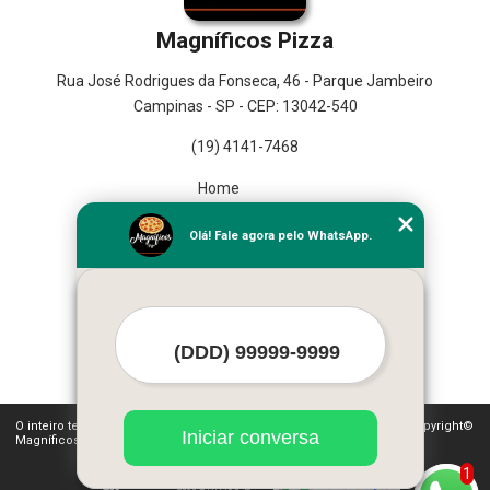
Magníficos Pizza
Rua José Rodrigues da Fonseca, 46 - Parque Jambeiro
Campinas - SP - CEP: 13042-540
(19) 4141-7468
Home
Empresa
Olá! Fale agora pelo WhatsApp.
Missão
Serviços
Contato
Mapa do site
Mais Serviços
O inteiro teor deste site está sujeito à proteção de direitos autorais. Copyright©
Iniciar conversa
Magníficos Pizza (Lei 9610 de 19/02/1998)
1