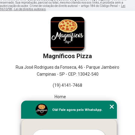
reservado. Sua reprodução, parcial ou total, mesmo citando nossos links, é proibida sem a
autorização do autor. Crime de violação de direito autoral – artigo 184 do Código Penal –
Lei
9610/98 - Lei de direitos autorais
.
Magníficos Pizza
Rua José Rodrigues da Fonseca, 46 - Parque Jambeiro
Campinas - SP - CEP: 13042-540
(19) 4141-7468
Home
Empresa
Olá! Fale agora pelo WhatsApp.
Missão
Serviços
Contato
Mapa do site