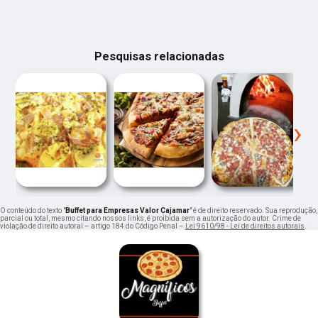
Pesquisas relacionadas
‹
›
O conteúdo do texto "
Buffet para Empresas Valor Cajamar
" é de direito reservado. Sua reprodução,
parcial ou total, mesmo citando nossos links, é proibida sem a autorização do autor. Crime de
violação de direito autoral – artigo 184 do Código Penal –
Lei 9610/98 - Lei de direitos autorais
.