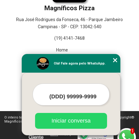
Magníficos Pizza
Rua José Rodrigues da Fonseca, 46 - Parque Jambeiro
Campinas - SP - CEP: 13042-540
(19) 4141-7468
Home
Empresa
Olá! Fale agora pelo WhatsApp.
Missão
Serviços
Contato
Mapa do site
Mais Serviços
O inteiro teor deste site está sujeito à proteção de direitos autorais. Copyright©
Iniciar conversa
Magníficos Pizza (Lei 9610 de 19/02/1998)
1