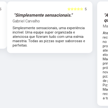
5
☆☆☆☆☆
5
"Atendimento de primeira
qualidade."
Marilda Daineze Daineze
Atendimento de primeira qualidade, super
recomendo. Fiz o casamento da minha filha
no dia 30 de novembro, pizzas saborosas,
produtos de ótima qualidade, equipe
atenciosa, fomos muito bem servidos, só ouvi
elogios dos meus convidados, parabéns ao
Magníficos Pizza pelo atendimento de
primeira. Estarão presentes em meus
próximos eventos. Fiz o bolo do meu filho e
novamente fomos muito bem servidos,
pizzas de excelente qualidade e atendimento
de primeira. Parabéns ao buffet Magníficos
Pizza. Atualizando meu conceito do
Magníficos Pizza fiz outras festas e super
recomendo, atendimento exemplar. Parabéns
a toda equipe