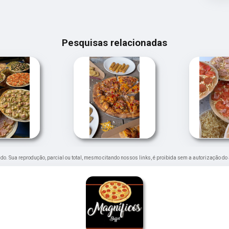
Pesquisas relacionadas
vado. Sua reprodução, parcial ou total, mesmo citando nossos links, é proibida sem a autorização do 