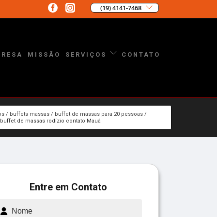
(19) 4141-7468
PRESA
MISSÃO
CONTATO
SERVIÇOS
os
buffets massas
buffet de massas para 20 pessoas
buffet de massas rodízio contato Mauá
Entre em Contato