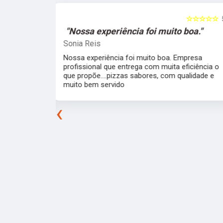
☆☆☆☆☆
5
☆☆☆☆☆
o boa."
"Simplesmente sensacionais."
Gabriel Carvalho
 Empresa
Simplesmente sensacionais, uma experiência
 eficiência o
incrível. Uma equipe super organizada e
 qualidade e
atenciosa que fizeram tudo com uma exímia
maestria. Todas as pizzas super saborosas e
perfeitas.
‹