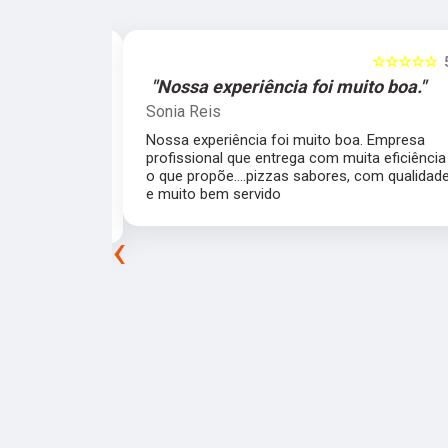
☆☆☆☆☆
5
☆☆☆☆☆
o boa."
"Simplesmente sensacionais."
Gabriel Carvalho
 Empresa
Simplesmente sensacionais, uma experiência
 eficiência o
incrível. Uma equipe super organizada e
 qualidade e
atenciosa que fizeram tudo com uma exímia
maestria. Todas as pizzas super saborosas e
perfeitas.
‹