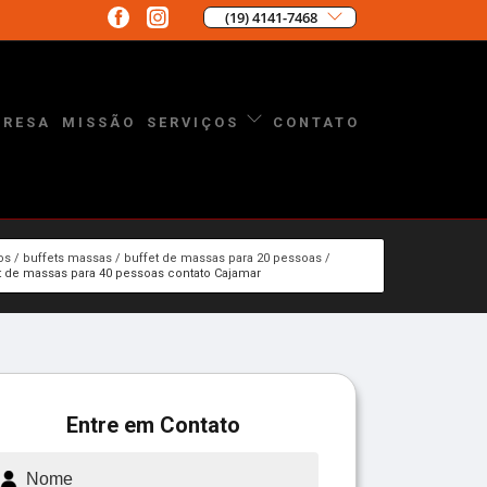
(19) 4141-7468
PRESA
MISSÃO
CONTATO
SERVIÇOS
os
buffets massas
buffet de massas para 20 pessoas
t de massas para 40 pessoas contato Cajamar
Entre em Contato