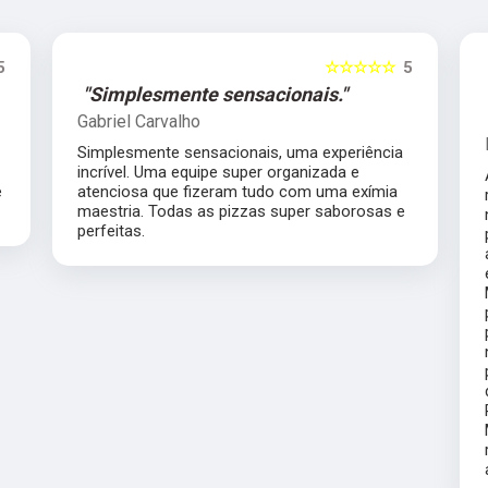
5
☆☆☆☆☆
5
"Atendimento de primeira
qualidade."
Marilda Daineze Daineze
Atendimento de primeira qualidade, super
recomendo. Fiz o casamento da minha filha
no dia 30 de novembro, pizzas saborosas,
produtos de ótima qualidade, equipe
atenciosa, fomos muito bem servidos, só ouvi
elogios dos meus convidados, parabéns ao
Magníficos Pizza pelo atendimento de
primeira. Estarão presentes em meus
próximos eventos. Fiz o bolo do meu filho e
novamente fomos muito bem servidos,
pizzas de excelente qualidade e atendimento
de primeira. Parabéns ao buffet Magníficos
Pizza. Atualizando meu conceito do
Magníficos Pizza fiz outras festas e super
recomendo, atendimento exemplar. Parabéns
a toda equipe