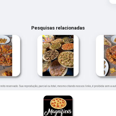
Pesquisas relacionadas
direito reservado. Sua reprodução, parcial ou total, mesmo citando nossos links, é proibida sem a au