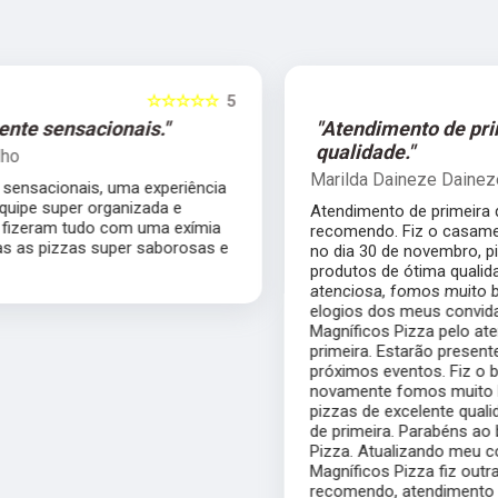
5
☆☆☆☆☆
5
"Atendimento de primeira
qualidade."
Marilda Daineze Daineze
Atendimento de primeira qualidade, super
recomendo. Fiz o casamento da minha filha
no dia 30 de novembro, pizzas saborosas,
produtos de ótima qualidade, equipe
atenciosa, fomos muito bem servidos, só ouvi
elogios dos meus convidados, parabéns ao
Magníficos Pizza pelo atendimento de
primeira. Estarão presentes em meus
próximos eventos. Fiz o bolo do meu filho e
novamente fomos muito bem servidos,
pizzas de excelente qualidade e atendimento
de primeira. Parabéns ao buffet Magníficos
Pizza. Atualizando meu conceito do
Magníficos Pizza fiz outras festas e super
recomendo, atendimento exemplar. Parabéns