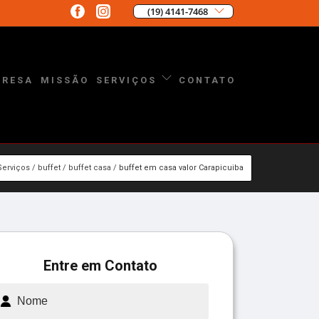
(19) 4141-7468
PRESA
MISSÃO
CONTATO
SERVIÇOS
Serviços
buffet
buffet casa
buffet em casa valor Carapicuiba
Entre em Contato