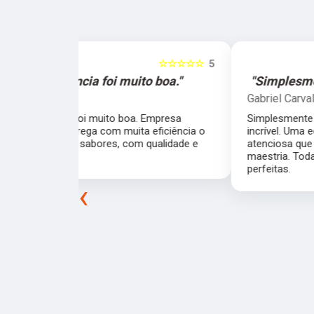
☆☆☆☆☆
5
☆☆☆☆☆
o boa."
"Simplesmente sensacionais."
Gabriel Carvalho
 Empresa
Simplesmente sensacionais, uma experiência
 eficiência o
incrível. Uma equipe super organizada e
 qualidade e
atenciosa que fizeram tudo com uma exímia
maestria. Todas as pizzas super saborosas e
perfeitas.
‹