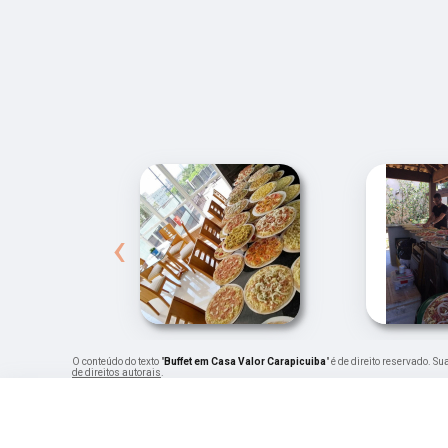
‹
O conteúdo do texto "
Buffet em Casa Valor Carapicuiba
" é de direito reservado. S
de direitos autorais
.