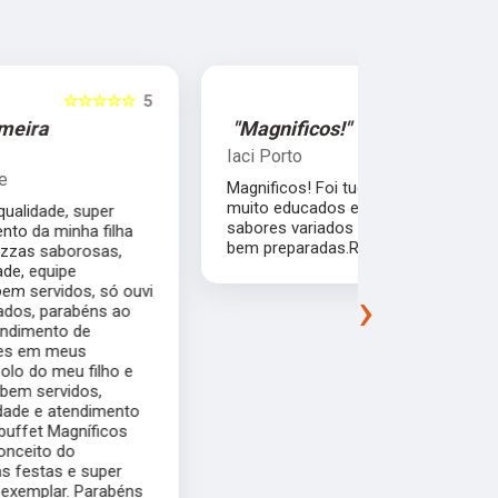
☆☆☆☆☆
5
"Magnificos!"
"Muito bo
Iaci Porto
Luciano Le
Magnificos! Foi tudo perfeito!!os garcons
Muito boa a
muito educados e cordiais, e as pizzas de
contato , d
sabores variados , todas muito gostosas e
teve até de
bem preparadas.Recomendo com certeza.
organizado
convidados 
›