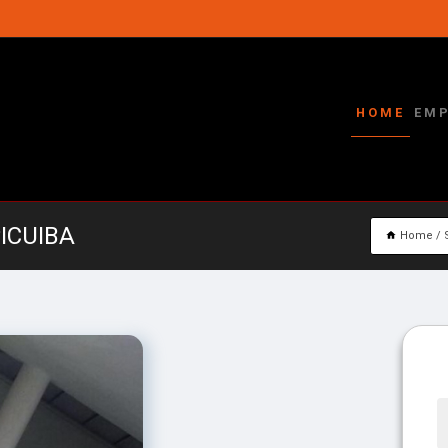
HOME
EM
ICUIBA
Home