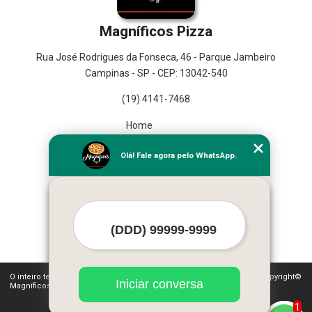
Magníficos Pizza
Rua José Rodrigues da Fonseca, 46 - Parque Jambeiro
Campinas - SP - CEP: 13042-540
(19) 4141-7468
Home
Empresa
Olá! Fale agora pelo WhatsApp.
Missão
Serviços
Contato
Mapa do site
Mais Serviços
O inteiro teor deste site está sujeito à proteção de direitos autorais. Copyright©
Iniciar conversa
Magníficos Pizza (Lei 9610 de 19/02/1998)
1