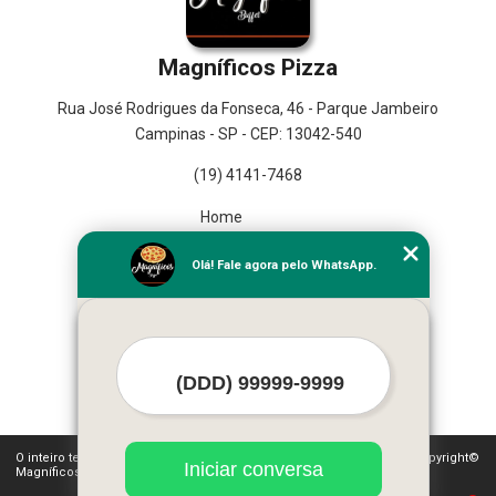
Magníficos Pizza
Rua José Rodrigues da Fonseca, 46 - Parque Jambeiro
Campinas - SP - CEP: 13042-540
(19) 4141-7468
Home
Empresa
Olá! Fale agora pelo WhatsApp.
Missão
Serviços
Contato
Mapa do site
Mais Serviços
O inteiro teor deste site está sujeito à proteção de direitos autorais. Copyright©
Iniciar conversa
Magníficos Pizza (Lei 9610 de 19/02/1998)