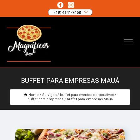
(19) 4141-7468
BUFFET PARA EMPRESAS MAUÁ
Home
Serviços
buffet para eventos corporativos
buffet para empresas
buffet para empresas Mauá