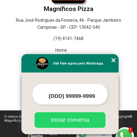
Magníficos Pizza
Rua José Rodrigues da Fonseca, 46 - Parque Jambeiro
Campinas - SP - CEP: 13042-540
(19) 4141-7468
Home
Empresa
Olá! Fale agora pelo WhatsApp.
Missão
Serviços
Contato
Mapa do site
Mais Serviços
O inteiro teor deste site está sujeito à proteção de direitos autorais. Copyright©
Iniciar conversa
Magníficos Pizza (Lei 9610 de 19/02/1998)
1