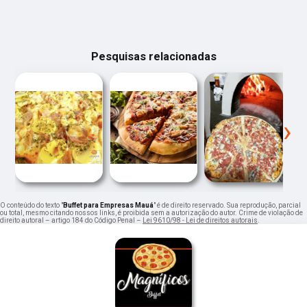
Pesquisas relacionadas
‹
›
O conteúdo do texto "
Buffet para Empresas Mauá
" é de direito reservado. Sua reprodução, parcial
ou total, mesmo citando nossos links, é proibida sem a autorização do autor. Crime de violação de
direito autoral – artigo 184 do Código Penal –
Lei 9610/98 - Lei de direitos autorais
.