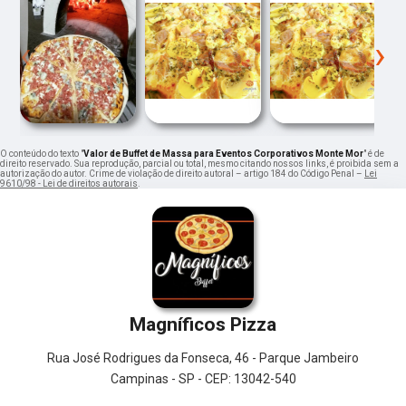
‹
›
O conteúdo do texto "
Valor de Buffet de Massa para Eventos Corporativos Monte Mor
" é de
direito reservado. Sua reprodução, parcial ou total, mesmo citando nossos links, é proibida sem a
autorização do autor. Crime de violação de direito autoral – artigo 184 do Código Penal –
Lei
9610/98 - Lei de direitos autorais
.
Magníficos Pizza
Rua José Rodrigues da Fonseca, 46 - Parque Jambeiro
Campinas - SP - CEP: 13042-540