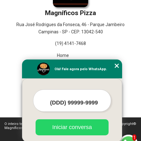
Magníficos Pizza
Rua José Rodrigues da Fonseca, 46 - Parque Jambeiro
Campinas - SP - CEP: 13042-540
(19) 4141-7468
Home
Empresa
Olá! Fale agora pelo WhatsApp.
Missão
Serviços
Contato
Mapa do site
Mais Serviços
O inteiro teor deste site está sujeito à proteção de direitos autorais. Copyright©
Iniciar conversa
Magníficos Pizza (Lei 9610 de 19/02/1998)
1