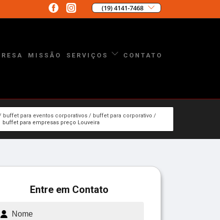
(19) 4141-7468
PRESA
MISSÃO
CONTATO
SERVIÇOS
buffet para eventos corporativos
buffet para corporativo
buffet para empresas preço Louveira
Entre em Contato