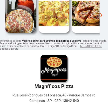
‹
›
O conteúdo do texto "
Valor de Buffet para Eventos de Empresas Socorro
" é de direito reservado.
Sua reprodução, parcial ou total, mesmo citando nossos links, é proibida sem a autorização do
autor. Crime de violação de direito autoral – artigo 184 do Código Penal –
Lei 9610/98 - Lei de
direitos autorais
.
Magníficos Pizza
Rua José Rodrigues da Fonseca, 46 - Parque Jambeiro
Campinas - SP - CEP: 13042-540