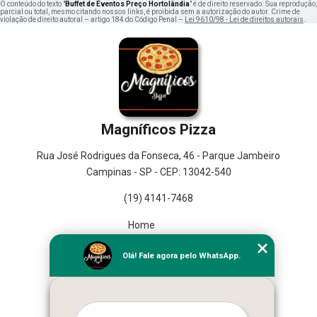
O conteúdo do texto "
Buffet de Eventos Preço Hortolândia
" é de direito reservado. Sua reprodução,
parcial ou total, mesmo citando nossos links, é proibida sem a autorização do autor. Crime de
violação de direito autoral – artigo 184 do Código Penal –
Lei 9610/98 - Lei de direitos autorais
.
Magníficos Pizza
Rua José Rodrigues da Fonseca, 46 - Parque Jambeiro
Campinas - SP - CEP: 13042-540
(19) 4141-7468
Home
Empresa
Olá! Fale agora pelo WhatsApp.
Missão
Serviços
Contato
Mapa do site