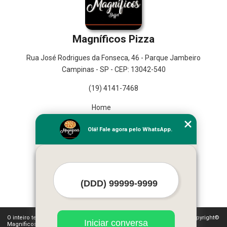
Magníficos Pizza
Rua José Rodrigues da Fonseca, 46 - Parque Jambeiro
Campinas - SP - CEP: 13042-540
(19) 4141-7468
Home
Empresa
Olá! Fale agora pelo WhatsApp.
Missão
Serviços
Contato
Mapa do site
Mais Serviços
O inteiro teor deste site está sujeito à proteção de direitos autorais. Copyright©
Iniciar conversa
Magníficos Pizza (Lei 9610 de 19/02/1998)