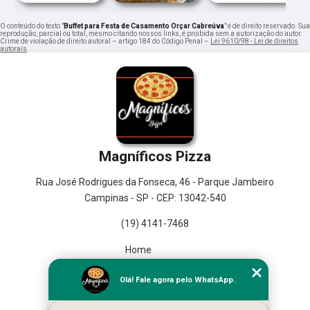
O conteúdo do texto "
Buffet para Festa de Casamento Orçar Cabreúva
" é de direito reservado. Sua
reprodução, parcial ou total, mesmo citando nossos links, é proibida sem a autorização do autor.
Crime de violação de direito autoral – artigo 184 do Código Penal –
Lei 9610/98 - Lei de direitos
autorais
.
Magníficos Pizza
Rua José Rodrigues da Fonseca, 46 - Parque Jambeiro
Campinas - SP - CEP: 13042-540
(19) 4141-7468
Home
Empresa
Olá! Fale agora pelo WhatsApp.
Missão
Serviços