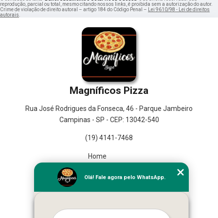
reprodução, parcial ou total, mesmo citando nossos links, é proibida sem a autorização do autor.
Crime de violação de direito autoral – artigo 184 do Código Penal –
Lei 9610/98 - Lei de direitos
autorais
.
Magníficos Pizza
Rua José Rodrigues da Fonseca, 46 - Parque Jambeiro
Campinas - SP - CEP: 13042-540
(19) 4141-7468
Home
Empresa
Olá! Fale agora pelo WhatsApp.
Missão
Serviços
Contato
Mapa do site