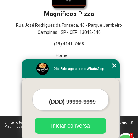
Magníficos Pizza
Rua José Rodrigues da Fonseca, 46 - Parque Jambeiro
Campinas - SP - CEP: 13042-540
(19) 4141-7468
Home
Empresa
Olá! Fale agora pelo WhatsApp.
Missão
Serviços
Contato
Mapa do site
Mais Serviços
O inteiro teor deste site está sujeito à proteção de direitos autorais. Copyright©
Iniciar conversa
Magníficos Pizza (Lei 9610 de 19/02/1998)
1