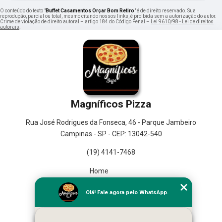
O conteúdo do texto "
Buffet Casamentos Orçar Bom Retiro
" é de direito reservado. Sua
reprodução, parcial ou total, mesmo citando nossos links, é proibida sem a autorização do autor.
Crime de violação de direito autoral – artigo 184 do Código Penal –
Lei 9610/98 - Lei de direitos
autorais
.
Magníficos Pizza
Rua José Rodrigues da Fonseca, 46 - Parque Jambeiro
Campinas - SP - CEP: 13042-540
(19) 4141-7468
Home
Empresa
Olá! Fale agora pelo WhatsApp.
Missão
Serviços
Contato