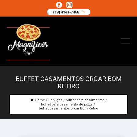
(19) 4141-7468
BUFFET CASAMENTOS ORÇAR BOM
RETIRO
Home
Serviços
buffet para casamentos
buffet para casamento de pizza
buffet casamentos orçar Bom Retiro