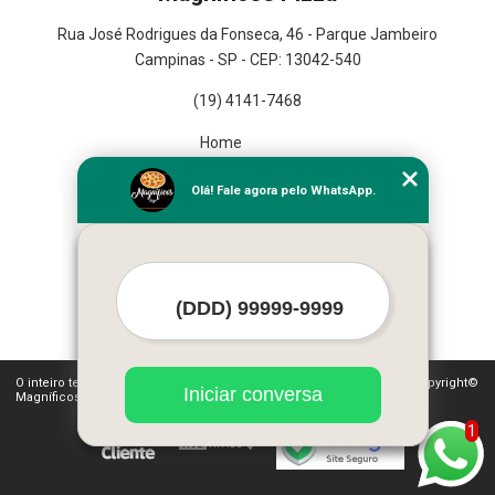
Rua José Rodrigues da Fonseca, 46 - Parque Jambeiro
Campinas - SP - CEP: 13042-540
(19) 4141-7468
Home
Empresa
Olá! Fale agora pelo WhatsApp.
Missão
Serviços
Contato
Mapa do site
Mais Serviços
O inteiro teor deste site está sujeito à proteção de direitos autorais. Copyright©
Iniciar conversa
Magníficos Pizza (Lei 9610 de 19/02/1998)
1