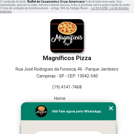
O conteúdo do texto "
Buffet de Casamentos Orçar Americana
" é de direito reservado. Sua
reprodução, parcial ou total, mesmo citando nossos links, é proibida sem a autorização do autor.
Crime de violação de direito autoral – artigo 184 do Código Penal –
Lei 9610/98 - Lei de direitos
autorais
.
Magníficos Pizza
Rua José Rodrigues da Fonseca, 46 - Parque Jambeiro
Campinas - SP - CEP: 13042-540
(19) 4141-7468
Home
Empresa
Olá! Fale agora pelo WhatsApp.
Missão
Serviços
Contato
Mapa do site