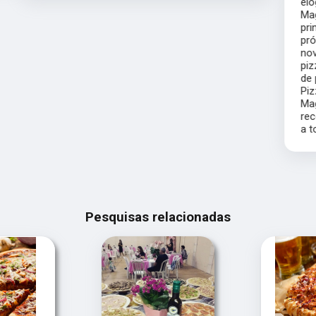
elogios dos meus convidados, parabéns ao
Magníficos Pizza pelo atendimento de
primeira. Estarão presentes em meus
próximos eventos. Fiz o bolo do meu filho e
novamente fomos muito bem servidos,
pizzas de excelente qualidade e atendimento
de primeira. Parabéns ao buffet Magníficos
Pizza. Atualizando meu conceito do
Magníficos Pizza fiz outras festas e super
recomendo, atendimento exemplar. Parabéns
a toda equipe
Pesquisas relacionadas