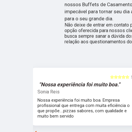
nossos Buffets de Casamento.
impecável para tornar seu dia
para o seu grande dia.
Não deixe de entrar em contato 
opção oferecida para nossos cl
busca sempre sanar a dúvida do
relação aos questionamentos do
☆☆☆☆☆
5
☆☆☆☆☆
o boa."
"Simplesmente sensacionais."
Gabriel Carvalho
 Empresa
Simplesmente sensacionais, uma experiência
 eficiência o
incrível. Uma equipe super organizada e
 qualidade e
atenciosa que fizeram tudo com uma exímia
maestria. Todas as pizzas super saborosas e
perfeitas.