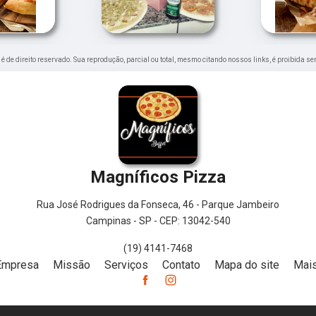
" é de direito reservado. Sua reprodução, parcial ou total, mesmo citando nossos links, é proibida se
Magníficos Pizza
Rua José Rodrigues da Fonseca, 46 - Parque Jambeiro
Campinas - SP - CEP: 13042-540
(19) 4141-7468
Empresa
Missão
Serviços
Contato
Mapa do site
Mais