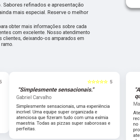
 Sabores refinados e apresentação
 ainda mais especial. Reserve o melhor
para obter mais informações sobre cada
ientes com excelente. Nosso atendimento
s clientes, deixando-os amparados em
 ramo.
5
☆☆☆☆☆
5
"Atendimento de primeira
qualidade."
Marilda Daineze Daineze
Atendimento de primeira qualidade, super
recomendo. Fiz o casamento da minha filha
no dia 30 de novembro, pizzas saborosas,
produtos de ótima qualidade, equipe
atenciosa, fomos muito bem servidos, só ouvi