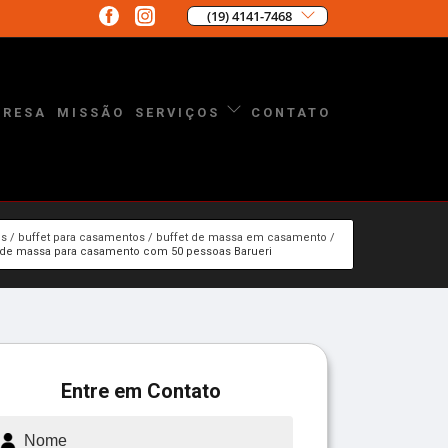
(19) 4141-7468
PRESA
MISSÃO
CONTATO
SERVIÇOS
os
buffet para casamentos
buffet de massa em casamento
 de massa para casamento com 50 pessoas Barueri
Entre em Contato