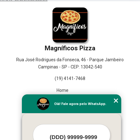
Magníficos Pizza
Rua José Rodrigues da Fonseca, 46 - Parque Jambeiro
Campinas - SP - CEP: 13042-540
(19) 4141-7468
Home
Empresa
Olá! Fale agora pelo WhatsApp.
Missão
Serviços
Contato
Mapa do site
Mais Serviços