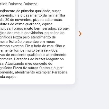
Magnificos! Foi tudo perfeito!!os garcons
Muito boa a
muito educados e cordiais, e as pizzas de
contato , d
sabores variados , todas muito gostosas e
teve até de
bem preparadas.Recomendo com certeza.
organizado
convidados 
›