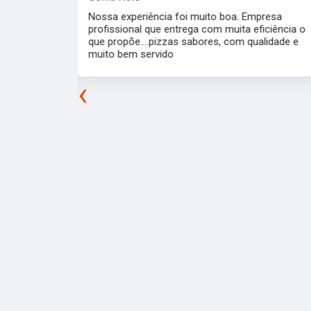
 Empresa
Simplesmente sensacionais, uma experiência
 eficiência o
incrível. Uma equipe super organizada e
 qualidade e
atenciosa que fizeram tudo com uma exímia
maestria. Todas as pizzas super saborosas e
perfeitas.
‹