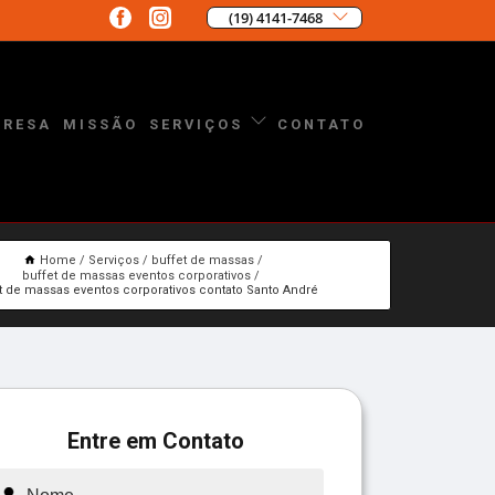
(19) 4141-7468
PRESA
MISSÃO
CONTATO
SERVIÇOS
Home
Serviços
buffet de massas
buffet de massas eventos corporativos
t de massas eventos corporativos contato Santo André
Entre em Contato