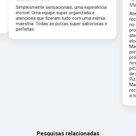
Marilda Daineze Daineze
Atendimento de primeira qualidade, super
recomendo. Fiz o casamento da minha filha
no dia 30 de novembro, pizzas saborosas,
produtos de ótima qualidade, equipe
atenciosa, fomos muito bem servidos, só ouvi
elogios dos meus convidados, parabéns ao
Magníficos Pizza pelo atendimento de
primeira. Estarão presentes em meus
próximos eventos. Fiz o bolo do meu filho e
novamente fomos muito bem servidos,
pizzas de excelente qualidade e atendimento
de primeira. Parabéns ao buffet Magníficos
Pizza. Atualizando meu conceito do
Magníficos Pizza fiz outras festas e super
recomendo, atendimento exemplar. Parabéns
a toda equipe
Pesquisas relacionadas