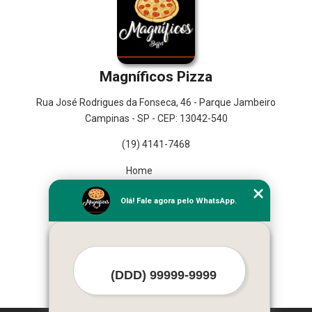
Magníficos Pizza
Rua José Rodrigues da Fonseca, 46 - Parque Jambeiro
Campinas - SP - CEP: 13042-540
(19) 4141-7468
Home
Empresa
Olá! Fale agora pelo WhatsApp.
Missão
Serviços
Contato
Mapa do site
Mais Serviços