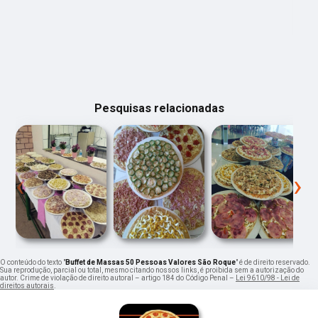
festas e super recomendo, atendimento exemplar.
Parabéns a toda equipe
Pesquisas relacionadas
‹
›
O conteúdo do texto "
Buffet de Massas 50 Pessoas Valores São Roque
" é de direito reservado.
Sua reprodução, parcial ou total, mesmo citando nossos links, é proibida sem a autorização do
autor. Crime de violação de direito autoral – artigo 184 do Código Penal –
Lei 9610/98 - Lei de
direitos autorais
.