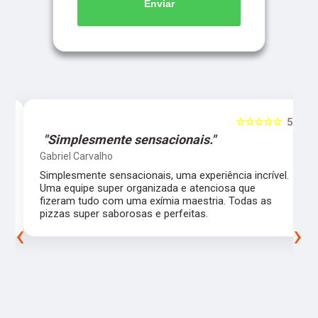
Enviar
5
☆☆☆☆☆
5
"Atendimento de primeira qualidade."
Marilda Daineze Daineze
.
Atendimento de primeira qualidade, super
recomendo. Fiz o casamento da minha filha no dia
30 de novembro, pizzas saborosas, produtos de
ótima qualidade, equipe atenciosa, fomos muito
‹
›
bem servidos, só ouvi elogios dos meus
convidados, parabéns ao Magníficos Pizza pelo
atendimento de primeira. Estarão presentes em
meus próximos eventos. Fiz o bolo do meu filho e
novamente fomos muito bem servidos, pizzas de
excelente qualidade e atendimento de primeira.
Parabéns ao buffet Magníficos Pizza. Atualizando
meu conceito do Magníficos Pizza fiz outras