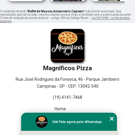
O conteúdo do texto "
Buffet de Massas Aniversário Capivari
" é de direito reservado. Sua
reprodução, parcial ou total, mesmo citando nossos links, é proibida sem a autorização do autor.
Crime de violação de direito autoral – artigo 184 do Código Penal –
Lei 9610/98 - Lei de direitos
autorais
.
Magníficos Pizza
Rua José Rodrigues da Fonseca, 46 - Parque Jambeiro
Campinas - SP - CEP: 13042-540
(19) 4141-7468
Home
Empresa
Olá! Fale agora pelo WhatsApp.
Missão
Serviços