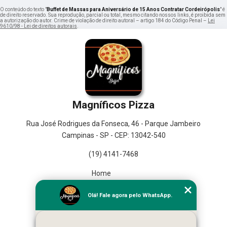
O conteúdo do texto "
Buffet de Massas para Aniversário de 15 Anos Contratar Cordeirópolis
" é
de direito reservado. Sua reprodução, parcial ou total, mesmo citando nossos links, é proibida sem
a autorização do autor. Crime de violação de direito autoral – artigo 184 do Código Penal –
Lei
9610/98 - Lei de direitos autorais
.
Magníficos Pizza
Rua José Rodrigues da Fonseca, 46 - Parque Jambeiro
Campinas - SP - CEP: 13042-540
(19) 4141-7468
Home
Empresa
Olá! Fale agora pelo WhatsApp.
Missão
Serviços
Contato