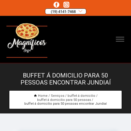
(19) 4141-7468
BUFFET Á DOMICILIO PARA 50
PESSOAS ENCONTRAR JUNDIAÍ
Home
Serviços
buffet á domicilio
buffet á domicilio para 50 pessoas
buffet á domicilio para 50 pessoas encontrar Jundiaí