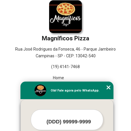
Magníficos Pizza
Rua José Rodrigues da Fonseca, 46 - Parque Jambeiro
Campinas - SP - CEP: 13042-540
(19) 4141-7468
Home
Empresa
Olá! Fale agora pelo WhatsApp.
Missão
Serviços
Contato
Mapa do site
Mais Serviços