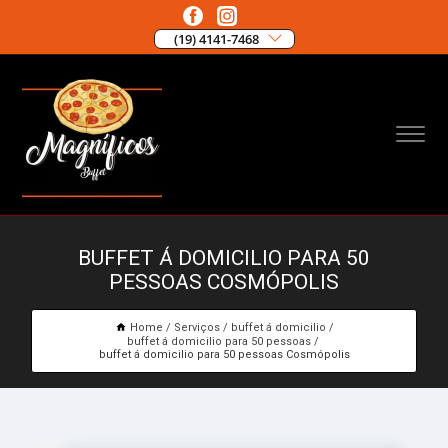
(19) 4141-7468
BUFFET Á DOMICILIO PARA 50
PESSOAS COSMÓPOLIS
Home
Serviços
buffet á domicilio
buffet á domicilio para 50 pessoas
buffet á domicilio para 50 pessoas Cosmópolis