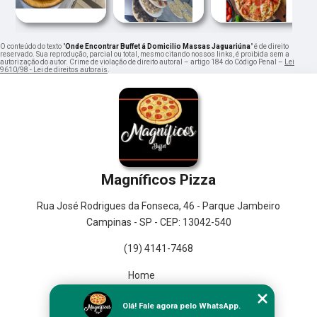
O conteúdo do texto "
Onde Encontrar Buffet á Domicilio Massas Jaguariúna
" é de direito
reservado. Sua reprodução, parcial ou total, mesmo citando nossos links, é proibida sem a
autorização do autor. Crime de violação de direito autoral – artigo 184 do Código Penal –
Lei
9610/98 - Lei de direitos autorais
.
Magníficos Pizza
Rua José Rodrigues da Fonseca, 46 - Parque Jambeiro
Campinas - SP - CEP: 13042-540
(19) 4141-7468
Home
Empresa
Olá! Fale agora pelo WhatsApp.
Missão