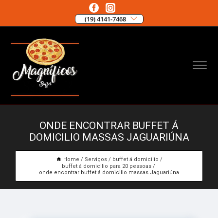
(19) 4141-7468
ONDE ENCONTRAR BUFFET Á
DOMICILIO MASSAS JAGUARIÚNA
Home
Serviços
buffet á domicilio
buffet á domicilio para 20 pessoas
onde encontrar buffet á domicilio massas Jaguariúna