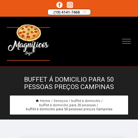
(19) 4141-7468
BUFFET Á DOMICILIO PARA 50
PESSOAS PREÇOS CAMPINAS
Home
Serviços
buffet á domicilio
buffet á domicilio para 20 pessoas
buffet á domicilio para 50 pessoas preços Campinas