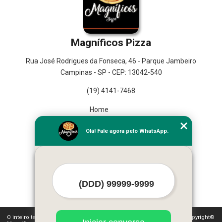
Magníficos Pizza
Rua José Rodrigues da Fonseca, 46 - Parque Jambeiro
Campinas - SP - CEP: 13042-540
(19) 4141-7468
Home
Empresa
Olá! Fale agora pelo WhatsApp.
Missão
Serviços
Contato
Mapa do site
Mais Serviços
O inteiro teor deste site está sujeito à proteção de direitos autorais. Copyright©